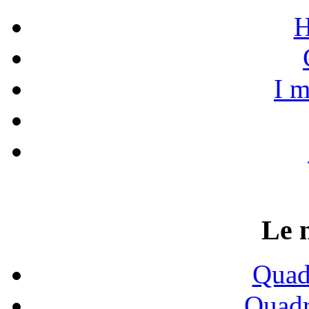
H
I m
Le 
Quadr
Quadr