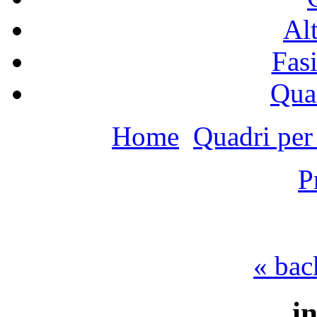
Alt
Fasi
Qua
Home
Quadri per
P
« bac
i