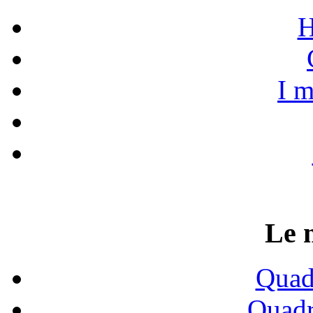
H
I m
Le 
Quadr
Quadr