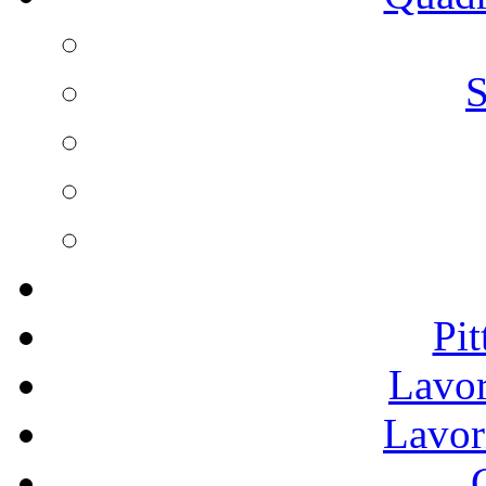
S
Pit
Lavor
Lavor