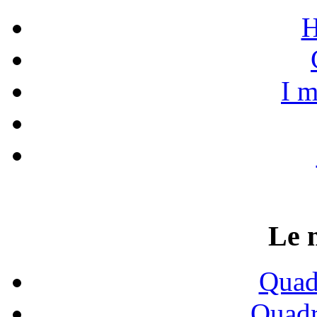
H
I m
Le 
Quadr
Quadr