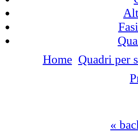
Alt
Fasi
Qua
Home
Quadri per 
P
« bac