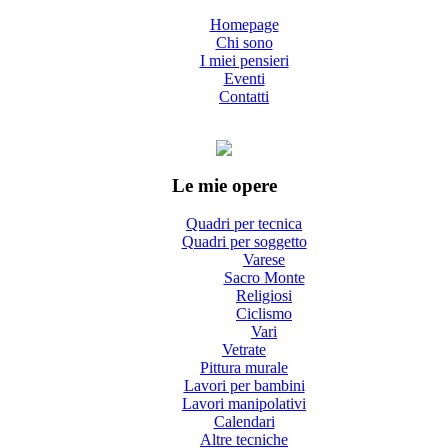
Homepage
Chi sono
I miei pensieri
Eventi
Contatti
Le mie opere
Quadri per tecnica
Quadri per soggetto
Varese
Sacro Monte
Religiosi
Ciclismo
Vari
Vetrate
Pittura murale
Lavori per bambini
Lavori manipolativi
Calendari
Altre tecniche