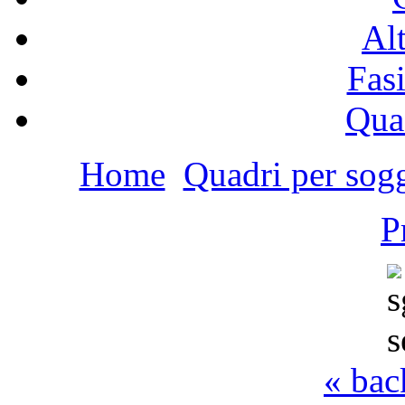
Alt
Fasi
Qua
Home
Quadri per sog
P
« bac