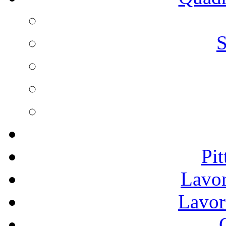
S
Pit
Lavor
Lavor