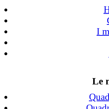
H
I m
Le 
Quadr
Quadr