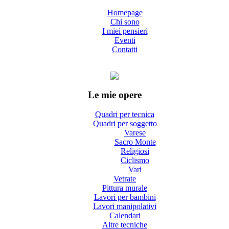
Homepage
Chi sono
I miei pensieri
Eventi
Contatti
Le mie opere
Quadri per tecnica
Quadri per soggetto
Varese
Sacro Monte
Religiosi
Ciclismo
Vari
Vetrate
Pittura murale
Lavori per bambini
Lavori manipolativi
Calendari
Altre tecniche